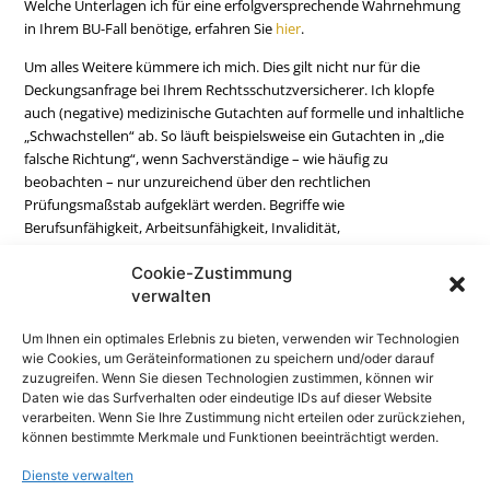
Welche Unterlagen ich für eine erfolgversprechende Wahrnehmung
in Ihrem BU-Fall benötige, erfahren Sie
hier
.
Um alles Weitere kümmere ich mich. Dies gilt nicht nur für die
Deckungsanfrage bei Ihrem Rechtsschutzversicherer. Ich klopfe
auch (negative) medizinische Gutachten auf formelle und inhaltliche
„Schwachstellen“ ab. So läuft beispielsweise ein Gutachten in „die
falsche Richtung“, wenn Sachverständige – wie häufig zu
beobachten – nur unzureichend über den rechtlichen
Prüfungsmaßstab aufgeklärt werden. Begriffe wie
Berufsunfähigkeit, Arbeitsunfähigkeit, Invalidität,
Erwerbsunfähigkeit und Behinderung sind strikt
Cookie-Zustimmung
auseinanderzuhalten.
verwalten
Um Ihnen ein optimales Erlebnis zu bieten, verwenden wir Technologien
wie Cookies, um Geräteinformationen zu speichern und/oder darauf
zuzugreifen. Wenn Sie diesen Technologien zustimmen, können wir
Daten wie das Surfverhalten oder eindeutige IDs auf dieser Website
Regelmäßig erreichen mich auch Fragen
verarbeiten. Wenn Sie Ihre Zustimmung nicht erteilen oder zurückziehen,
mit folgendem Inhalt:
können bestimmte Merkmale und Funktionen beeinträchtigt werden.
Dienste verwalten